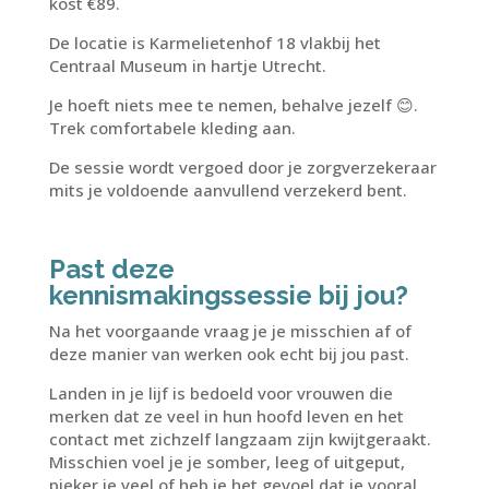
kost €89.
De locatie is Karmelietenhof 18 vlakbij het
Centraal Museum in hartje Utrecht.
Je hoeft niets mee te nemen, behalve jezelf 😊.
Trek comfortabele kleding aan.
De sessie wordt vergoed door je zorgverzekeraar
mits je voldoende aanvullend verzekerd bent.
Past deze
kennismakingssessie bij jou?
Na het voorgaande vraag je je misschien af of
deze manier van werken ook echt bij jou past.
Landen in je lijf
is bedoeld voor vrouwen die
merken dat ze veel in hun hoofd leven en het
contact met zichzelf langzaam zijn kwijtgeraakt.
Misschien voel je je somber, leeg of uitgeput,
pieker je veel of heb je het gevoel dat je vooral