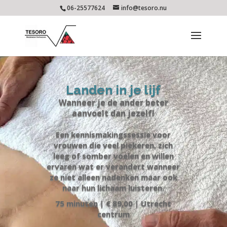
06-25577624
info@tesoro.nu
Landen in je lijf
Wanneer je de ander beter
aanvoelt dan jezelf!
Een kennismakingssessie voor
vrouwen die veel piekeren, zich
leeg of somber voelen en willen
ervaren wat er verandert wanneer
ze niet alleen nadenken maar ook
naar hun lichaam luisteren.
75 minuten | € 89,00 | Utrecht
centrum