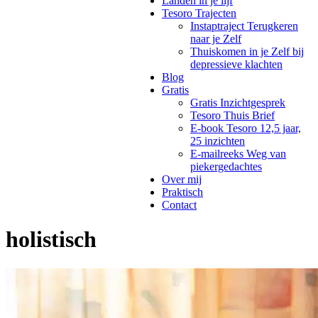
Landen in je lijf
Tesoro Trajecten
Instaptraject Terugkeren
naar je Zelf
Thuiskomen in je Zelf bij
depressieve klachten
Blog
Gratis
Gratis Inzichtgesprek
Tesoro Thuis Brief
E-book Tesoro 12,5 jaar,
25 inzichten
E-mailreeks Weg van
piekergedachtes
Over mij
Praktisch
Contact
holistisch