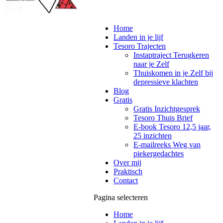
Home
Landen in je lijf
Tesoro Trajecten
Instaptraject Terugkeren
naar je Zelf
Thuiskomen in je Zelf bij
depressieve klachten
Blog
Gratis
Gratis Inzichtgesprek
Tesoro Thuis Brief
E-book Tesoro 12,5 jaar,
25 inzichten
E-mailreeks Weg van
piekergedachtes
Over mij
Praktisch
Contact
Pagina selecteren
Home