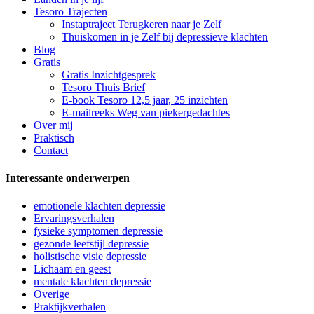
Tesoro Trajecten
Instaptraject Terugkeren naar je Zelf
Thuiskomen in je Zelf bij depressieve klachten
Blog
Gratis
Gratis Inzichtgesprek
Tesoro Thuis Brief
E-book Tesoro 12,5 jaar, 25 inzichten
E-mailreeks Weg van piekergedachtes
Over mij
Praktisch
Contact
Interessante onderwerpen
emotionele klachten depressie
Ervaringsverhalen
fysieke symptomen depressie
gezonde leefstijl depressie
holistische visie depressie
Lichaam en geest
mentale klachten depressie
Overige
Praktijkverhalen