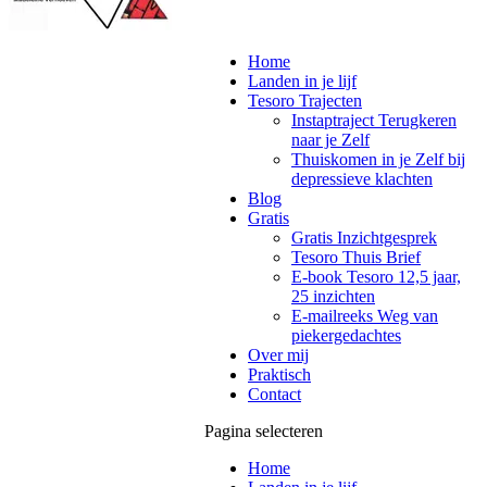
Home
Landen in je lijf
Tesoro Trajecten
Instaptraject Terugkeren
naar je Zelf
Thuiskomen in je Zelf bij
depressieve klachten
Blog
Gratis
Gratis Inzichtgesprek
Tesoro Thuis Brief
E-book Tesoro 12,5 jaar,
25 inzichten
E-mailreeks Weg van
piekergedachtes
Over mij
Praktisch
Contact
Pagina selecteren
Home