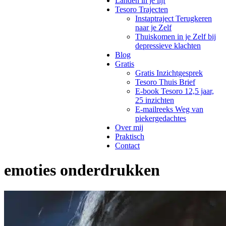
Landen in je lijf
Tesoro Trajecten
Instaptraject Terugkeren
naar je Zelf
Thuiskomen in je Zelf bij
depressieve klachten
Blog
Gratis
Gratis Inzichtgesprek
Tesoro Thuis Brief
E-book Tesoro 12,5 jaar,
25 inzichten
E-mailreeks Weg van
piekergedachtes
Over mij
Praktisch
Contact
emoties onderdrukken