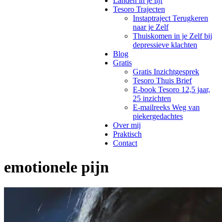
Landen in je lijf
Tesoro Trajecten
Instaptraject Terugkeren
naar je Zelf
Thuiskomen in je Zelf bij
depressieve klachten
Blog
Gratis
Gratis Inzichtgesprek
Tesoro Thuis Brief
E-book Tesoro 12,5 jaar,
25 inzichten
E-mailreeks Weg van
piekergedachtes
Over mij
Praktisch
Contact
emotionele pijn