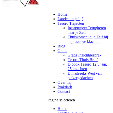
Home
Landen in je lijf
Tesoro Trajecten
Instaptraject Terugkeren
naar je Zelf
Thuiskomen in je Zelf bij
depressieve klachten
Blog
Gratis
Gratis Inzichtgesprek
Tesoro Thuis Brief
E-book Tesoro 12,5 jaar,
25 inzichten
E-mailreeks Weg van
piekergedachtes
Over mij
Praktisch
Contact
Pagina selecteren
Home