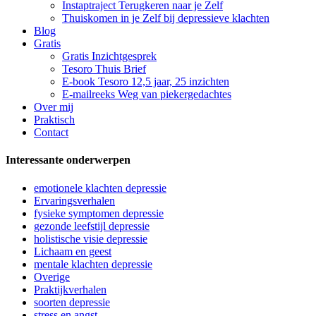
Instaptraject Terugkeren naar je Zelf
Thuiskomen in je Zelf bij depressieve klachten
Blog
Gratis
Gratis Inzichtgesprek
Tesoro Thuis Brief
E-book Tesoro 12,5 jaar, 25 inzichten
E-mailreeks Weg van piekergedachtes
Over mij
Praktisch
Contact
Interessante onderwerpen
emotionele klachten depressie
Ervaringsverhalen
fysieke symptomen depressie
gezonde leefstijl depressie
holistische visie depressie
Lichaam en geest
mentale klachten depressie
Overige
Praktijkverhalen
soorten depressie
stress en angst