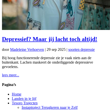
Depressief? Maar jij lacht toch altijd!
door
Madeleine Verhoeven
|
29 sep 2025
|
soorten depressie
Bij hoog functionerende depressie zie je vaak niets aan de
buitenkant. Lachen maskeert de onderliggende depressieve
gevoelens.
lees meer...
Pagina’s
Home
Landen in je lijf
Tesoro Trajecten
Instaptraject Terugkeren naar je Zelf