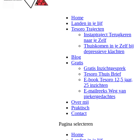
Home
Landen in je lijf
Tesoro Trajecten
Instaptraject Terugkeren
naar je Zelf
Thuiskomen in je Zelf bij
depressieve klachten
Blog
Gratis
Gratis Inzichtgesprek
Tesoro Thuis Brief
E-book Tesoro 12,5 jaar,
25 inzichten
E-mailreeks Weg van
piekergedachtes
Over mij
Praktisch
Contact
Pagina selecteren
Home