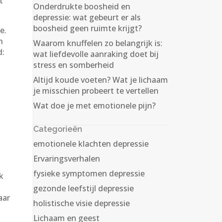
t
Onderdrukte boosheid en
depressie: wat gebeurt er als
boosheid geen ruimte krijgt?
e.
n
Waarom knuffelen zo belangrijk is:
d:
wat liefdevolle aanraking doet bij
stress en somberheid
Altijd koude voeten? Wat je lichaam
je misschien probeert te vertellen
Wat doe je met emotionele pijn?
Categorieën
emotionele klachten depressie
Ervaringsverhalen
fysieke symptomen depressie
k
d
gezonde leefstijl depressie
aar
holistische visie depressie
Lichaam en geest