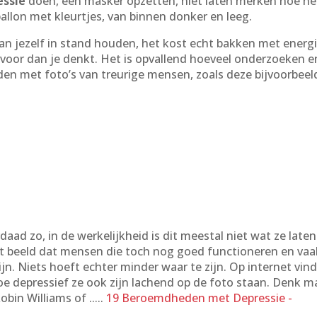
essie
doen, een masker opzetten, niet laten merken hoe he
ballon met kleurtjes, van binnen donker en leeg.
van jezelf in stand houden, het kost echt bakken met energi
 voor dan je denkt. Het is opvallend hoeveel onderzoeken e
rden met foto’s van treurige mensen, zoals deze bijvoorbeel
aad zo, in de werkelijkheid is dit meestal niet wat ze laten
et beeld dat mensen die toch nog goed functioneren en vaa
ijn. Niets hoeft echter minder waar te zijn. Op internet vin
e depressief ze ook zijn lachend op de foto staan. Denk m
bin Williams of .....
19 Beroemdheden met Depressie -