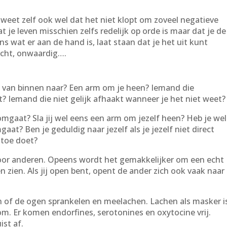
 weet zelf ook wel dat het niet klopt om zoveel negatieve
 je leven misschien zelfs redelijk op orde is maar dat je de
ens wat er aan de hand is, laat staan dat je het uit kunt
lecht, onwaardig….
iep van binnen naar? Een arm om je heen? Iemand die
pt? Iemand die niet gelijk afhaakt wanneer je het niet weet?
 omgaat? Sla jij wel eens een arm om jezelf heen? Heb je wel
aat? Ben je geduldig naar jezelf als je jezelf niet direct
r toe doet?
voor anderen. Opeens wordt het gemakkelijker om een echt
n zien. Als jij open bent, opent de ander zich ook vaak naar
an of de ogen sprankelen en meelachen. Lachen als masker i
m. Er komen endorfines, serotonines en oxytocine vrij.
st af.