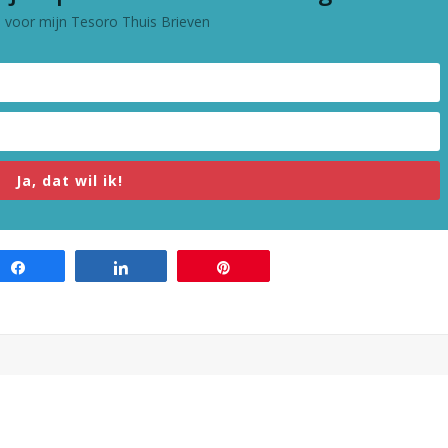
in voor mijn Tesoro Thuis Brieven
Ja, dat wil ik!
Share
Share
Pin