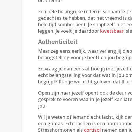
dit thema?
Een hele belangrijke reden is schaamte. Je
gedachtes te hebben, dat het vreemd is dat
hele tijd somber bent. Je snapt zelf niet e
leggen. Je voelt je daardoor
kwetsbaar
, s
Authenticiteit
Maar zeg eens eerlijk, waar verlang jij d
belangstelling voor je heeft en jou begrij
En vraag je dan eens af hoe jij met jezelf
echt belangstelling voor dat wat in jou omg
begrijpt? Kun je wel echt geloven dat JIJ e
Open zijn naar jezelf opent ook de deur 
gesprek te voeren waarin je jezelf kan late
jou.
Wil je weten of iemand echt lacht, kijk d
een grimas. Echt lachen is een hormoonbo
Stresshormonen als
cortisol
nemen dan jui