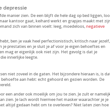
e depressie
lfde manier zien. De een blijft de hele dag op bed liggen, lo
 naar kantoor gaat, keihard werkt en grapjes maakt met zij
e iemand zich van binnen voelt: leeg, moedeloos,
negatieve
bt, ben je vaak heel perfectionistisch, kritisch naar jezelf,
je prestaties en je sluit je af voor je eigen behoeftes en
k en mag er eigenlijk ook niet zijn. Het gevolg is dat je
ie innerlijke leegte.
n niet zoveel in de gaten. Het bijzondere hieraan is, is da
o’n behoefte aan hebt: echt gehoord en gezien worden. De
wereld.
voor een ander ook moeilijk om jou te zien. Je zult er namelij
kan zien. Je lach wordt hiermee het masker waarachter je je
 het altijd gedaan hebt om te overleven? Niet laten zien hoe