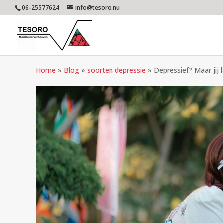
06-25577624
info@tesoro.nu
Home
»
Blog
»
soorten depressie
»
Depressief? Maar jij l