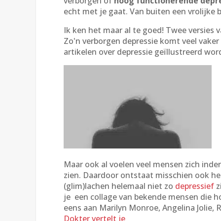
verborgen of
hoog functionerende depr
echt met je gaat. Van buiten een vrolijke 
Ik ken het maar al te goed! Twee versies 
Zo'n verborgen depressie komt veel vaker
artikelen over depressie geïllustreerd wo
Maar ook al voelen veel mensen zich inderd
zien. Daardoor ontstaat misschien ook h
(glim)lachen helemaal niet zo
depressief
z
je een collage van bekende mensen die ho
eens aan Marilyn Monroe, Angelina Jolie, Ro
Dokter vertelt je