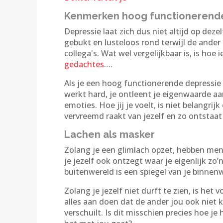
Kenmerken hoog functionerend
Depressie laat zich dus niet altijd op deze
gebukt en lusteloos rond terwijl de ander
collega's. Wat wel vergelijkbaar is, is ho
gedachtes
….
Als je een hoog functionerende depressie he
werkt hard, je ontleent je eigenwaarde aan 
emoties. Hoe jij je voelt, is niet belangrij
vervreemd raakt van jezelf en zo ontstaat d
Lachen als masker
Zolang je een glimlach opzet, hebben mense
je jezelf ook ontzegt waar je eigenlijk z
buitenwereld is een spiegel van je binnen
Zolang je jezelf niet durft te zien, is het 
alles aan doen dat de ander jou ook niet 
verschuilt. Is dit misschien precies hoe je