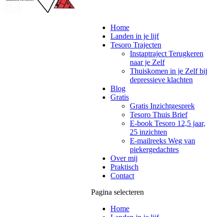
Home
Landen in je lijf
Tesoro Trajecten
Instaptraject Terugkeren
naar je Zelf
Thuiskomen in je Zelf bij
depressieve klachten
Blog
Gratis
Gratis Inzichtgesprek
Tesoro Thuis Brief
E-book Tesoro 12,5 jaar,
25 inzichten
E-mailreeks Weg van
piekergedachtes
Over mij
Praktisch
Contact
Pagina selecteren
Home