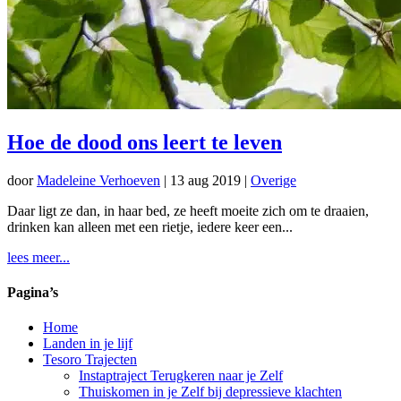
Hoe de dood ons leert te leven
door
Madeleine Verhoeven
|
13 aug 2019
|
Overige
Daar ligt ze dan, in haar bed, ze heeft moeite zich om te draaien,
drinken kan alleen met een rietje, iedere keer een...
lees meer...
Pagina’s
Home
Landen in je lijf
Tesoro Trajecten
Instaptraject Terugkeren naar je Zelf
Thuiskomen in je Zelf bij depressieve klachten