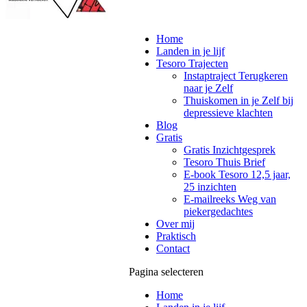
Home
Landen in je lijf
Tesoro Trajecten
Instaptraject Terugkeren
naar je Zelf
Thuiskomen in je Zelf bij
depressieve klachten
Blog
Gratis
Gratis Inzichtgesprek
Tesoro Thuis Brief
E-book Tesoro 12,5 jaar,
25 inzichten
E-mailreeks Weg van
piekergedachtes
Over mij
Praktisch
Contact
Pagina selecteren
Home