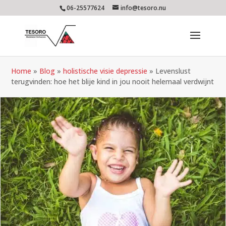
06-25577624
info@tesoro.nu
Home
»
Blog
»
holistische visie depressie
»
Levenslust
terugvinden: hoe het blije kind in jou nooit helemaal verdwijnt