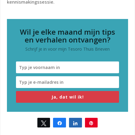
kennismakingssessie.
Wil je elke maand mijn tips
en verhalen ontvangen?
Schrijf je in voor mijn Tesoro Thuis Brieven
Ja, dat wil ik!
Tweet
Share
Share
Pin