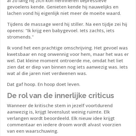
al zo lang hij zich kon herinneren depressieve
gevoelens kende. Genieten kende hij nauwelijks en
lachen vond hij eigenlijk niet meer de moeite waard.
Tijdens de massage werd hij stiller. Na een tijdje zei hij
opeens:
"Ik krijg een babygevoel. Iets zachts, iets
stromends."
Ik vond het een prachtige omschrijving. Het gevoel was
kwetsbaar en nog onwennig voor hem, maar het was er
wel. Dat kleine moment ontroerde me, omdat het liet
zien dat er diep van binnen nog iets aanwezig was. Iets
wat al die jaren niet verdwenen was.
Dat gaf hoop.
En hoop doet leven.
De rol van de innerlijke criticus
Wanneer de kritische stem in jezelf voortdurend
aanwezig is, krijgt levenslust weinig ruimte. Elk
verlangen wordt beoordeeld. Elk nieuw idee krijgt
commentaar en iedere droom wordt alvast voorzien
van een waarschuwing.