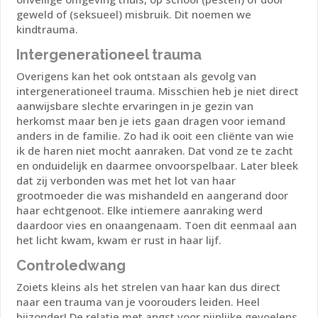
geweld of (seksueel) misbruik. Dit noemen we
kindtrauma.
Intergenerationeel trauma
Overigens kan het ook ontstaan als gevolg van
intergenerationeel trauma. Misschien heb je niet direct
aanwijsbare slechte ervaringen in je gezin van
herkomst maar ben je iets gaan dragen voor iemand
anders in de familie. Zo had ik ooit een cliënte van wie
ik de haren niet mocht aanraken. Dat vond ze te zacht
en onduidelijk en daarmee onvoorspelbaar. Later bleek
dat zij verbonden was met het lot van haar
grootmoeder die was mishandeld en aangerand door
haar echtgenoot. Elke intiemere aanraking werd
daardoor vies en onaangenaam. Toen dit eenmaal aan
het licht kwam, kwam er rust in haar lijf.
Controledwang
Zoiets kleins als het strelen van haar kan dus direct
naar een trauma van je voorouders leiden. Heel
bijzonder!​ De relatie met angst voor pijnlijke gevoelens