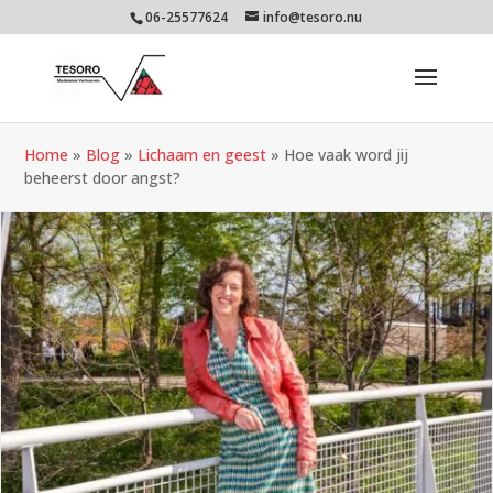
06-25577624
info@tesoro.nu
Home
»
Blog
»
Lichaam en geest
»
Hoe vaak word jij
beheerst door angst?