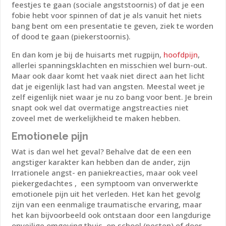
feestjes te gaan (sociale angststoornis) of dat je een
fobie hebt voor spinnen of dat je als vanuit het niets
bang bent om een presentatie te geven, ziek te worden
of dood te gaan (piekerstoornis).
En dan kom je bij de huisarts met rugpijn,
hoofdpijn
,
allerlei spanningsklachten en misschien wel burn-out.
Maar ook daar komt het vaak niet direct aan het licht
dat je eigenlijk last had van angsten. Meestal weet je
zelf eigenlijk niet waar je nu zo bang voor bent. Je brein
snapt ook wel dat overmatige angstreacties niet
zoveel met de werkelijkheid te maken hebben.
Emotionele pijn
Wat is dan wel het geval? Behalve dat de een een
angstiger karakter kan hebben dan de ander, zijn
Irrationele angst- en paniekreacties, maar ook veel
piekergedachtes , een symptoom van onverwerkte
emotionele pijn uit het verleden. Het kan het gevolg
zijn van een eenmalige traumatische ervaring, maar
het kan bijvoorbeeld ook ontstaan door een langdurige
onveilige omgeving thuis, op school (pesten) of door