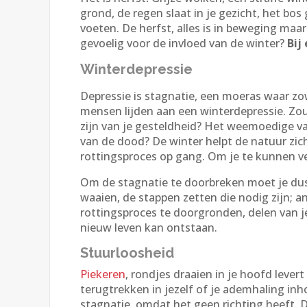
grond, de regen slaat in je gezicht, het bo
voeten. De herfst, alles is in beweging maar 
gevoelig voor de invloed van de winter?
Bij
Winterdepressie
Depressie is stagnatie, een moeras waar zow
mensen lijden aan een winterdepressie. Zo
zijn van je gesteldheid? Het weemoedige va
van de dood? De winter helpt de natuur zic
rottingsproces op gang. Om je te kunnen ve
Om de stagnatie te doorbreken moet je dus
waaien, de stappen zetten die nodig zijn; a
rottingsproces te doorgronden, delen van 
nieuw leven kan ontstaan.
Stuurloosheid
Piekeren
, rondjes draaien in je hoofd lever
terugtrekken in jezelf of je ademhaling inh
stagnatie, omdat het geen richting heeft. D