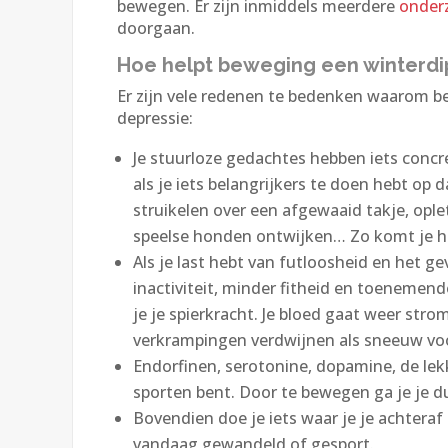
bewegen. Er zijn inmiddels meerdere
onder
doorgaan.
Hoe helpt beweging een winterd
Er zijn vele redenen te bedenken waarom b
depressie:
Je stuurloze gedachtes hebben iets concr
als je iets belangrijkers te doen hebt op 
struikelen over een afgewaaid takje, ople
speelse honden ontwijken… Zo komt je hoo
Als je last hebt van futloosheid en het gev
inactiviteit, minder fitheid en toenemen
je je spierkracht. Je bloed gaat weer stro
verkrampingen verdwijnen als sneeuw voor
Endorfinen, serotonine, dopamine, de lek
sporten bent. Door te bewegen ga je je du
Bovendien doe je iets waar je je achteraf 
vandaag gewandeld of gesport.