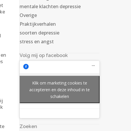
et
mentale klachten depressie
lke
Overige
Praktijkverhalen
soorten depressie
d
stress en angst
 en
Volg mij op facebook
es
Klik om marketing cookies te
accepteren en deze inhoud in te
schakelen
ij
ak
te
Zoeken