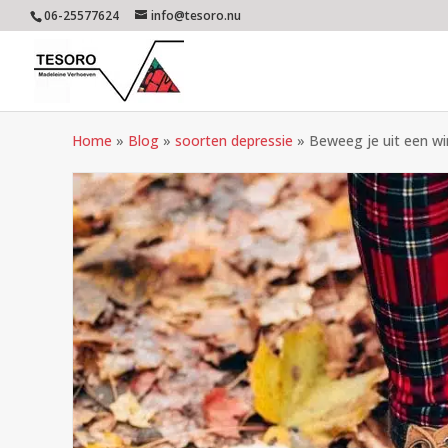
06-25577624
info@tesoro.nu
Home
»
Blog
»
soorten depressie
»
Beweeg je uit een wi