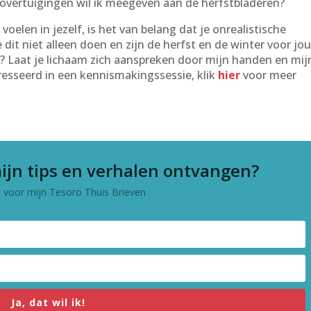
ze overtuigingen wil ik meegeven aan de herfstbladeren?
len in jezelf, is het van belang dat je onrealistische
je dit niet alleen doen en zijn de herfst en de winter voor jo
 Laat je lichaam zich aanspreken door mijn handen en mij
esseerd in een kennismakingssessie, klik
hier
voor meer
ijn tips en verhalen ontvangen?
in voor mijn Tesoro Thuis Brieven
Ja, dat wil ik!