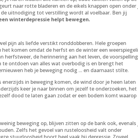
s geurt naar rotte bladeren en de eikels knappen open onder 
de uitnodiging tot verstilling wordt al voelbaar. Ben jij
 een winterdepressie helpt bewegen.
el pijn als liefde verstikt ronddobberen. Hele groepen
u het komen omdat de herfst en de winter een weerspiegel
n herfstweer, de herinnering aan het leven, de voorspellin
h te ontdoen van alles wat overbodig is en brengt het
rnieuwen heb je beweging nodig ... en daarnaast stilte.
 enerzijds in beweging komen, de wind door je heen laten
nderzijds keer je naar binnen om jezelf te onderzoeken, het
jezelf dood te laten gaan zodat er een bodem komt waarop
t weinig beweging op, blijven zitten op de bank ook, evenals 
ouden. Zelfs het gevoel van rusteloosheid valt onder
eze stuurloosheid hoort heel vaak bij depressie. Zoveel