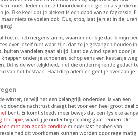
ken moet. Ieder mens zit boordevol energie en als je die ni
n je. Elke keer dat je piekert is een daad van zelfagressie. E
maar niets te voelen ook. Dus, stop, laat je niet in de luren
eging!
al toe, ik heb nergens zin in, waarom denk je dat ik mijn be
es over jezelf niet waar zijn, dat ze je gevangen houden in
t, buiten wandelen gaat altijd. Laat de wind spelen door je
kels knappen onder je schoenen, schop eens een kastanje weg
n. Dit is de werkelijkheid, niet die ondermijnende gedacht
heid van het bestaan. Haal diep adem en geef je over aan je
ewegen
 winter, terwijl het een belangrijk onderdeel is van een
 voldoende nachtrust draagt het voor een heel groot deel b
ief
bent. Er komt steeds meer bewijs dat een fysieke aanp
g therapie
, waarbij je onder begeleiding gaat rennen. Uit
sen met een goede conditie
minder last hebben van
pressie had dit voorkomen kunnen worden door regelmatig 