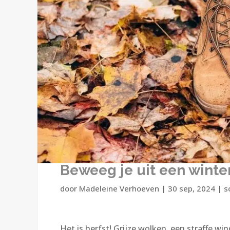
Beweeg je uit een winte
door
Madeleine Verhoeven
|
30 sep, 2024
|
s
Het is herfst! Grijze wolken, een straffe wi