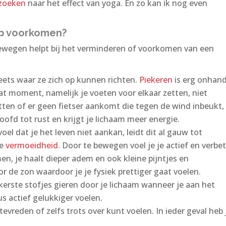
zoeken
naar het effect van yoga. En zo kan ik nog even
ip voorkomen?
ewegen helpt bij het verminderen of voorkomen van een
eets waar ze zich op kunnen richten.
Piekeren
is erg onhan
dat moment, namelijk je voeten voor elkaar zetten, niet
tten of er geen fietser aankomt die tegen de wind inbeukt,
fd tot rust en krijgt je lichaam meer energie.
oel dat je het leven niet aankan, leidt dit al gauw tot
de
vermoeidheid
. Door te bewegen voel je je actief en verbe
men, je haalt dieper adem en ook kleine pijntjes en
 de zon waardoor je je fysiek prettiger gaat voelen.
kerste stofjes gieren door je lichaam wanneer je aan het
s actief gelukkiger voelen.
tevreden of zelfs trots over kunt voelen. In ieder geval heb 