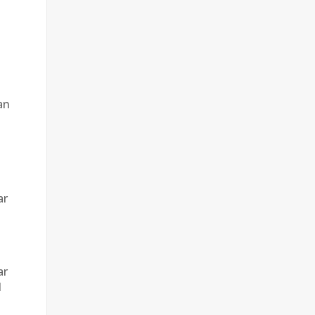
an
ar
ar
l