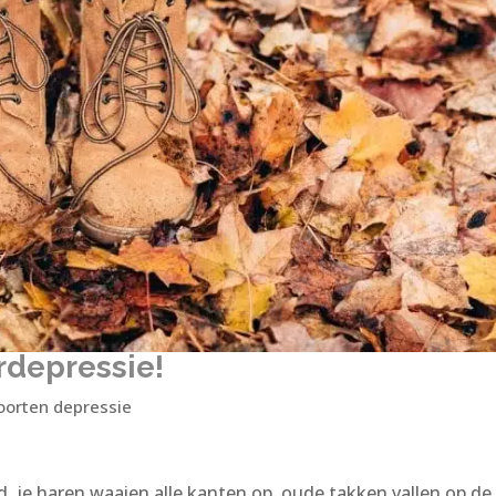
rdepressie!
oorten depressie
nd, je haren waaien alle kanten op, oude takken vallen op de