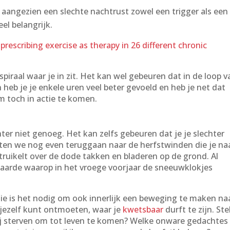
n aangezien een slechte nachtrust zowel een trigger als een
eel belangrijk.
prescribing exercise as therapy in 26 different chronic
iraal waar je in zit. Het kan wel gebeuren dat in de loop v
heb je je enkele uren veel beter gevoeld en heb je net dat
m toch in actie te komen.
hter niet genoeg. Het kan zelfs gebeuren dat je je slechter
. Laten we nog even teruggaan naar de herfstwinden die je na
ruikelt over de dode takken en bladeren op de grond. Al
 aarde waarop in het vroege voorjaar de sneeuwklokjes
ie is het nodig om ook innerlijk een beweging te maken na
je jezelf kunt ontmoeten, waar je
kwetsbaar
durft te zijn. Ste
mij sterven om tot leven te komen? Welke onware gedachtes