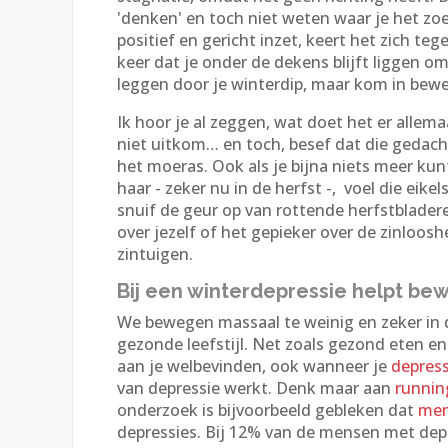
'denken' en toch niet weten waar je het zoe
positief en gericht inzet, keert het zich tege
keer dat je onder de dekens blijft liggen om 
leggen door je winterdip, maar kom in bew
Ik hoor je al zeggen, wat doet het er allema
niet uitkom… en toch, besef dat die gedacht
het moeras. Ook als je bijna niets meer kun
haar - zeker nu in de herfst -, voel die ei
snuif de geur op van rottende herfstbladere
over jezelf of het gepieker over de zinloos
zintuigen.
Bij een winterdepressie helpt b
We bewegen massaal te weinig en zeker in de
gezonde leefstijl. Net zoals gezond eten en
aan je welbevinden, ook wanneer je
depress
van depressie werkt. Denk maar aan
runnin
onderzoek is bijvoorbeeld gebleken dat
men
depressies. Bij 12% van de mensen met de