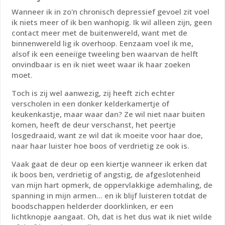
Wanneer ik in zo'n chronisch depressief gevoel zit voel
ik niets meer of ik ben wanhopig. Ik wil alleen zijn, geen
contact meer met de buitenwereld, want met de
binnenwereld lig ik overhoop. Eenzaam voel ik me,
alsof ik een eeneiïge tweeling ben waarvan de helft
onvindbaar is en ik niet weet waar ik haar zoeken
moet.
Toch is zij wel aanwezig, zij heeft zich echter
verscholen in een donker kelderkamertje of
keukenkastje, maar waar dan? Ze wil niet naar buiten
komen, heeft de deur verschanst, het peertje
losgedraaid, want ze wil dat ik moeite voor haar doe,
naar haar luister hoe boos of verdrietig ze ook is.
Vaak gaat de deur op een kiertje wanneer ik erken dat
ik boos ben, verdrietig of angstig, de afgeslotenheid
van mijn hart opmerk, de oppervlakkige ademhaling, de
spanning in mijn armen… en ik blijf luisteren totdat de
boodschappen helderder doorklinken, er een
lichtknopje aangaat. Oh, dat is het dus wat ik niet wilde