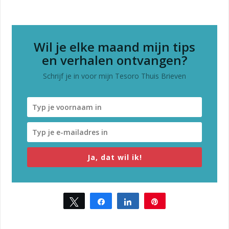
Wil je elke maand mijn tips
en verhalen ontvangen?
Schrijf je in voor mijn Tesoro Thuis Brieven
Ja, dat wil ik!
Tweet
Share
Share
Pin
1