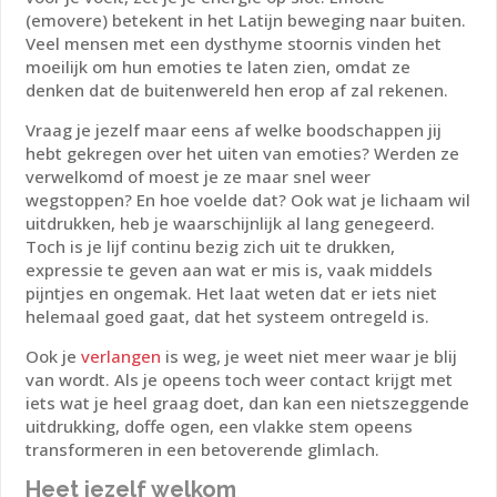
(emovere) betekent in het Latijn beweging naar buiten.
Veel mensen met een dysthyme stoornis vinden het
moeilijk om hun emoties te laten zien, omdat ze
denken dat de buitenwereld hen erop af zal rekenen.
Vraag je jezelf maar eens af welke boodschappen jij
hebt gekregen over het uiten van emoties? Werden ze
verwelkomd of moest je ze maar snel weer
wegstoppen? En hoe voelde dat? Ook wat je lichaam wil
uitdrukken, heb je waarschijnlijk al lang genegeerd.
Toch is je lijf continu bezig zich uit te drukken,
expressie te geven aan wat er mis is, vaak middels
pijntjes en ongemak. Het laat weten dat er iets niet
helemaal goed gaat, dat het systeem ontregeld is.
Ook je
verlangen
is weg, je weet niet meer waar je blij
van wordt. Als je opeens toch weer contact krijgt met
iets wat je heel graag doet, dan kan een nietszeggende
uitdrukking, doffe ogen, een vlakke stem opeens
transformeren in een betoverende glimlach.
Heet jezelf welkom