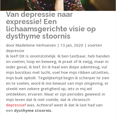
Van depressie naar
expressie! Een
lichaamsgerichte visie op
dysthyme stoornis
door
Madeleine Verhoeven
|
13 jan, 2020
|
soorten
depressie
Ik leef! Dit is onomstotelijk. Ik ben tastbaar, heb handen
en voeten, loop en beweeg, ik praat of ik zwijg, maar in
ieder geval, ik leef. En ik haal een diepe ademteug, vul
mijn borstkas met lucht, voel hoe mijn ribben uitzetten,
mijn buik opbolt. Tegelijkertijd begin ik scherper te zien
en te voelen, word ik me bewust van mijn omgeving, er
steekt een zekere gretigheid op, iets in mij wil
ontdekken, ervaren. Maar er zijn periodes geweest in
mijn leven dat ik niet voelde, dat ik chronisch
depressief
was. Achteraf weet ik dat ik last had van
een
dysthyme stoornis
.