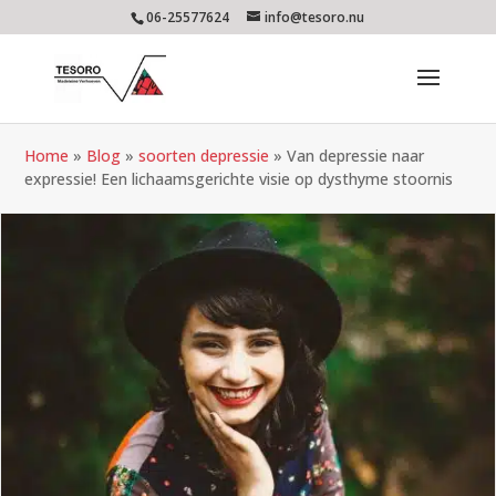
06-25577624
info@tesoro.nu
Home
»
Blog
»
soorten depressie
»
Van depressie naar
expressie! Een lichaamsgerichte visie op dysthyme stoornis